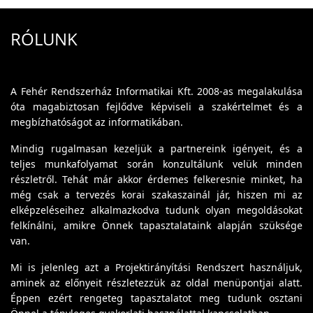
RÓLUNK
A Fehér Rendszerház Informatikai Kft. 2008-as megalakulása
óta magabiztosan fejlődve képviseli a szakértelmet és a
megbízhatóságot az informatikában.
Mindig rugalmasan kezeljük a partnereink igényeit, és a
teljes munkafolyamat során konzultálunk velük minden
részletről. Tehát már akkor érdemes felkeresnie minket, ha
még csak a tervezés korai szakaszainál jár, hiszen mi az
elképzeléseihez alkalmazkodva tudunk olyan megoldásokat
felkínálni, amikre Önnek tapasztalataink alapján szüksége
van.
Mi is jelenleg azt a Projektirányítási Rendszert használjuk,
aminek az előnyeit részletezzük az oldal menüpontjai alatt.
Éppen ezért rengeteg tapasztalatot meg tudunk osztani