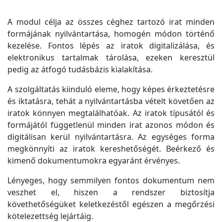
A modul célja az összes céghez tartozó irat minden
formájának nyilvántartása, homogén módon történő
kezelése. Fontos lépés az iratok digitalizálása, és
elektronikus tartalmak tárolása, ezeken keresztül
pedig az átfogó tudásbázis kialakítása.
A szolgáltatás kiinduló eleme, hogy képes érkeztetésre
és iktatásra, tehát a nyilvántartásba vételt követően az
iratok könnyen megtalálhatóak. Az iratok típusától és
formájától függetlenül minden irat azonos módon és
digitálisan kerül nyilvántartásra. Az egységes forma
megkönnyíti az iratok kereshetőségét. Beérkező és
kimenő dokumentumokra egyaránt érvényes.
Lényeges, hogy semmilyen fontos dokumentum nem
veszhet el, hiszen a rendszer biztosítja
követhetőségüket keletkezéstől egészen a megőrzési
kötelezettség lejártáig.