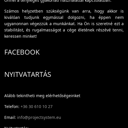
Önnel a tényleges gyakorlati használattal kapcsolatban.
Számos helyzetben szükségünk van arra, hogy akkor is
kiválóan tudjunk egymással dolgozni, ha éppen nem
ugyanonnan végezzük a munkánkat. Ha Ön is szeretné ezt a
stabilitást, és rugalmasságot a cége életének részévé tenni,
keressen minket!
FACEBOOK
NYITVATARTÁS
Alább tekintheti meg elérhetőségeinket
Telefon:
+36 30 610 10 27
Email:
info@projectsystem.eu