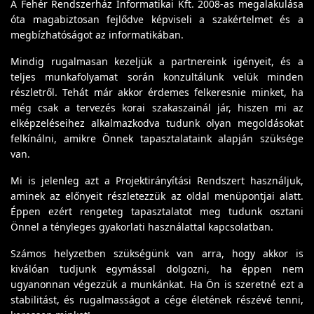
A Fehér Rendszerház Informatikai Kft. 2008-as megalakulása
óta magabiztosan fejlődve képviseli a szakértelmet és a
megbízhatóságot az informatikában.
Mindig rugalmasan kezeljük a partnereink igényeit, és a
teljes munkafolyamat során konzultálunk velük minden
részletről. Tehát már akkor érdemes felkeresnie minket, ha
még csak a tervezés korai szakaszainál jár, hiszen mi az
elképzeléseihez alkalmazkodva tudunk olyan megoldásokat
felkínálni, amikre Önnek tapasztalataink alapján szüksége
van.
Mi is jelenleg azt a Projektirányítási Rendszert használjuk,
aminek az előnyeit részletezzük az oldal menüpontjai alatt.
Éppen ezért rengeteg tapasztalatot meg tudunk osztani
Önnel a tényleges gyakorlati használattal kapcsolatban.
Számos helyzetben szükségünk van arra, hogy akkor is
kiválóan tudjunk egymással dolgozni, ha éppen nem
ugyanonnan végezzük a munkánkat. Ha Ön is szeretné ezt a
stabilitást, és rugalmasságot a cége életének részévé tenni,