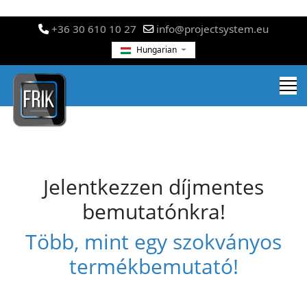
+36 30 610 10 27
info@projectsystem.eu
Hungarian
Jelentkezzen díjmentes
bemutatónkra!
Több, mint egy szokványos
termékbemutató!