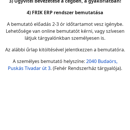
3) Ügyvitel bevezetése a cégben, a gyakorlatban!
4) FRIK ERP rendszer bemutatása
A bemutató előadás 2-3 ór időtartamot vesz igénybe.
Lehetősége van online bemutatót kérni, vagy szívesen
látjuk tárgyalónkban személyesen is.
Az alábbi űrlap kitöltésével jelentkezzen a bemutatóra.
A személyes bemutató helyszíne:
2040 Budaörs,
Puskás Tivadar út 3
. (Fehér Rendszerház tárgyalója).