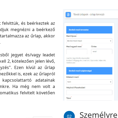
felvittük, és beérkeztek az
 tudjuk megnézni a beérkező
tartalmazza az űrlap, akkor
.
sből jegyet és/vagy leadet
ell 2, kötelezően jelen lévő,
yzés". Ezen kívül az űrlap
ezőkkel is, ezek az űrlapról
 kapcsolattartó adatainak
günkre. Ha még nem volt a
omatikus felvitelt követően
Személyre
02