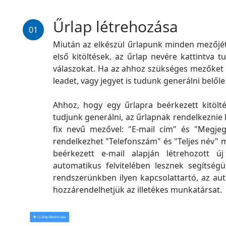
Űrlap létrehozása
01
Miután az elkészül űrlapunk minden mezőjét 
első kitöltések, az űrlap nevére kattintva
válaszokat. Ha az ahhoz szükséges mezőket 
leadet, vagy jegyet is tudunk generálni belőle
Ahhoz, hogy egy űrlapra beérkezett kitölté
tudjunk generálni, az űrlapnak rendelkeznie k
fix nevű mezővel: "E-mail cím" és "Megjeg
rendelkezhet "Telefonszám" és "Teljes név" m
beérkezett e-mail alapján létrehozott új
automatikus felvitelében lesznek segítsé
rendszerünkben ilyen kapcsolattartó, az aut
hozzárendelhetjük az illetékes munkatársat.