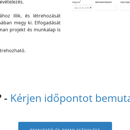
evételezés.
oz illik, és létrehozását
mában megy ki. Elfogadását
nan projekt és munkalap is
étrehozható.
? -
Kérjen időpontot bemut