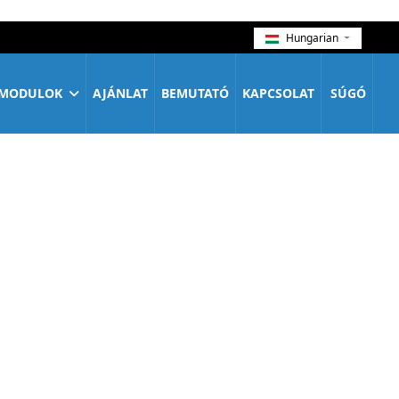
Hungarian
MODULOK
AJÁNLAT
BEMUTATÓ
KAPCSOLAT
SÚGÓ