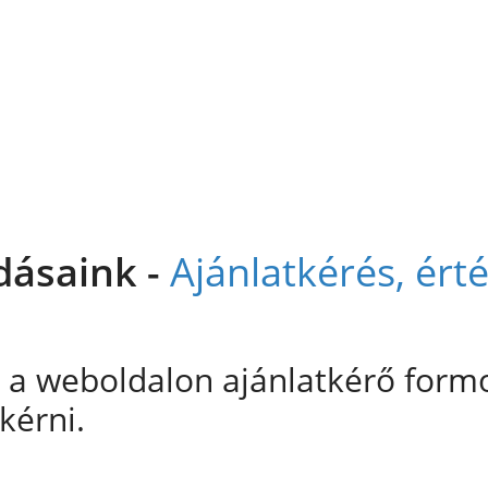
dásaink -
Ajánlatkérés, ért
 a weboldalon ajánlatkérő formo
kérni.