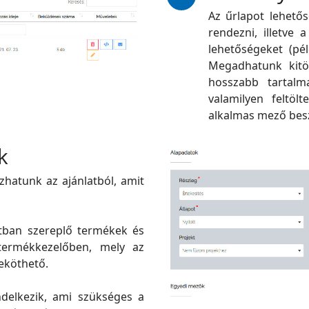
Az űrlapot lehető
rendezni, illetve 
lehetőségeket (pé
Megadhatunk kitö
hosszabb tartalm
valamilyen feltöl
alkalmas mező bes
k
ozhatunk az ajánlatból, amit
latban szereplő termékek és
termékkezelőben, mely az
eköthető.
delkezik, ami szükséges a