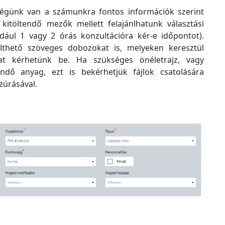
ségünk van a számunkra fontos információk szerint
a kitöltendő mezők mellett felajánlhatunk választási
ldául 1 vagy 2 órás konzultációra kér-e időpontot).
lthető szöveges dobozokat is, melyeken keresztül
at kérhetünk be. Ha szükséges önéletrajz, vagy
tendő anyag, ezt is bekérhetjük fájlok csatolására
zúrásával.