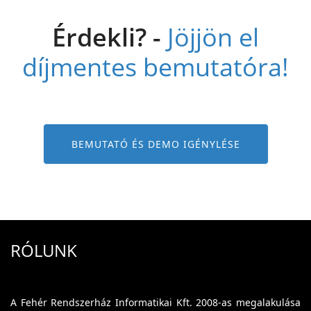
Érdekli? -
Jöjjön el
díjmentes bemutatóra!
BEMUTATÓ ÉS DEMO IGÉNYLÉSE
RÓLUNK
A Fehér Rendszerház Informatikai Kft. 2008-as megalakulása