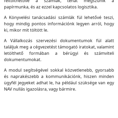
feltölthetővé a számlák, tehát megszűnik a
papírmunka, és az ezzel kapcsolatos logisztika.
A Könyvelési tanácsadási számlák fül lehetővé teszi,
hogy mindig pontos információnk legyen arról, hogy
ki, mikor mit töltött le.
A Vállalkozás szervezési dokumentumok fül alatt
találjuk meg a cégvezetést támogató iratokat, valamint
letölthető formában a bérügyi és számviteli
dokumentumokat.
A modul segítségével sokkal közvetlenebb, gyorsabb
és naprakészebb a kommunikációnk, hiszen minden
ügyfél jegyeket adhat le, ha például szüksége van egy
NAV nullás igazolásra, vagy bármire.