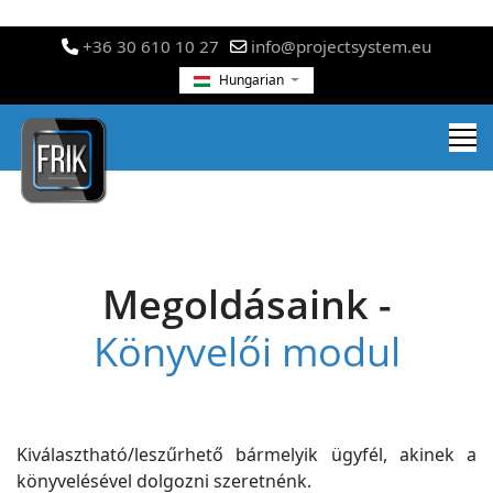
+36 30 610 10 27
info@projectsystem.eu
Hungarian
Megoldásaink -
Könyvelői modul
Kiválasztható/leszűrhető bármelyik ügyfél, akinek a
könyvelésével dolgozni szeretnénk.