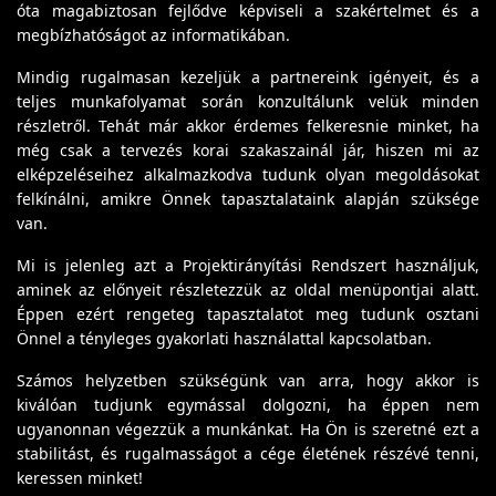
óta magabiztosan fejlődve képviseli a szakértelmet és a
megbízhatóságot az informatikában.
Mindig rugalmasan kezeljük a partnereink igényeit, és a
teljes munkafolyamat során konzultálunk velük minden
részletről. Tehát már akkor érdemes felkeresnie minket, ha
még csak a tervezés korai szakaszainál jár, hiszen mi az
elképzeléseihez alkalmazkodva tudunk olyan megoldásokat
felkínálni, amikre Önnek tapasztalataink alapján szüksége
van.
Mi is jelenleg azt a Projektirányítási Rendszert használjuk,
aminek az előnyeit részletezzük az oldal menüpontjai alatt.
Éppen ezért rengeteg tapasztalatot meg tudunk osztani
Önnel a tényleges gyakorlati használattal kapcsolatban.
Számos helyzetben szükségünk van arra, hogy akkor is
kiválóan tudjunk egymással dolgozni, ha éppen nem
ugyanonnan végezzük a munkánkat. Ha Ön is szeretné ezt a
stabilitást, és rugalmasságot a cége életének részévé tenni,
keressen minket!