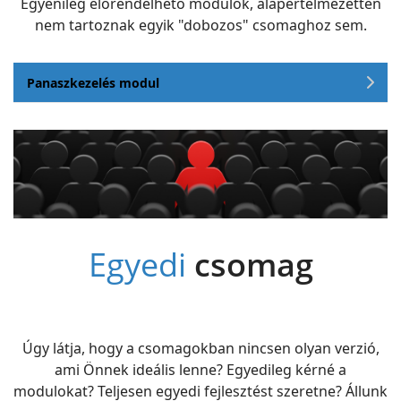
Egyénileg előrendelhető modulok, alapértelmezetten
nem tartoznak egyik "dobozos" csomaghoz sem.
Panaszkezelés modul
Egyedi
csomag
Úgy látja, hogy a csomagokban nincsen olyan verzió,
ami Önnek ideális lenne? Egyedileg kérné a
modulokat? Teljesen egyedi fejlesztést szeretne? Állunk