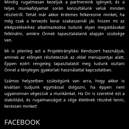
Mindig rugalmasan kezeljük a partnereink igényeit, és a
teljes munkafolyamat során konzultálunk velük minden
részletről. Tehát már akkor érdemes felkeresnie minket, ha
még csak a tervezés korai szakaszainál jár, hiszen mi az
elképzeléseihez alkalmazkodva tudunk olyan megoldásokat
felkínálni, amikre Önnek tapasztalataink alapján szüksége
van.
Mi is jelenleg azt a Projektirányítási Rendszert használjuk,
aminek az előnyeit részletezzük az oldal menüpontjai alatt.
Éppen ezért rengeteg tapasztalatot meg tudunk osztani
Önnel a tényleges gyakorlati használattal kapcsolatban.
Számos helyzetben szükségünk van arra, hogy akkor is
kiválóan tudjunk egymással dolgozni, ha éppen nem
ugyanonnan végezzük a munkánkat. Ha Ön is szeretné ezt a
stabilitást, és rugalmasságot a cége életének részévé tenni,
keressen minket!
FACEBOOK