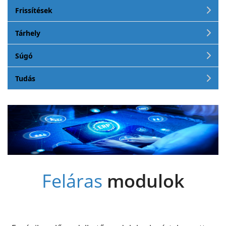
Frissítések
Tárhely
Súgó
Tudás
Feláras
modulok