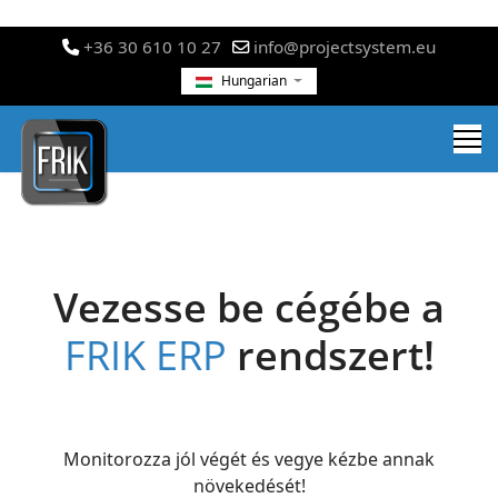
+36 30 610 10 27
info@projectsystem.eu
Hungarian
Vezesse be cégébe a
FRIK ERP
rendszert!
Monitorozza jól végét és vegye kézbe annak
növekedését!