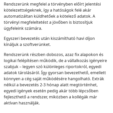
Rendszerünk megfelel a törvényben előírt jelentési
kötelezettségeknek, így a hatóságok felé akár
automatizáltan küldhetőek a kötelező adatok. A
törvényi megfeleltetést a jövőben is biztosítjuk
ügyfeleink számára.
Egyszeri bevezetés után kiszámítható havi díjon
kínáljuk a szoftverünket.
Rendszerünk részben dobozos, azaz fix alapokon és
logikai felépítésen működik, de a vállalkozás igényeire
szabjuk – legyen szó különleges riportokról, egyedi
adatok tárolásáról. Így gyorsan bevezethető, emellett
könnyen a cég saját működésére hangolható. Extrák
nélkül a bevezetés 2-3 hónap alatt megtörténhet,
egyedi igények esetén pedig akár több lépcsőben
fejleszthető a rendszer, miközben a kollégák már
aktívan használják.