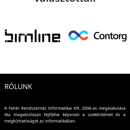
RÓLUNK
A Fehér Rendszerház Informatikai Kft. 2008-as megalakulása
óta magabiztosan fejlődve képviseli a szakértelmet és a
megbízhatóságot az informatikában.