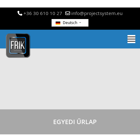
+36 30 610 10 27
info@projectsystem.eu
Deutsch
EGYEDI ŰRLAP